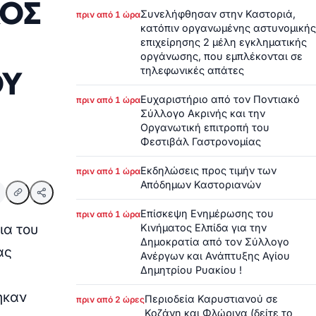
ΚΟΣ
Συνελήφθησαν στην Καστοριά,
πριν από 1 ώρα
κατόπιν οργανωμένης αστυνομικής
επιχείρησης 2 μέλη εγκληματικής
οργάνωσης, που εμπλέκονται σε
ΟΥ
τηλεφωνικές απάτες
Ευχαριστήριο από τον Ποντιακό
πριν από 1 ώρα
Σύλλογο Ακρινής και την
Οργανωτική επιτροπή του
Φεστιβάλ Γαστρονομίας
Εκδηλώσεις προς τιμήν των
πριν από 1 ώρα
Απόδημων Καστοριανών
Επίσκεψη Ενημέρωσης του
πριν από 1 ώρα
ια του
Κινήματος Ελπίδα για την
Δημοκρατία από τον Σύλλογο
ας
Ανέργων και Ανάπτυξης Αγίου
Δημητρίου Ρυακίου !
ηκαν
Περιοδεία Καρυστιανού σε
πριν από 2 ώρες
Κοζάνη και Φλώρινα (δείτε το