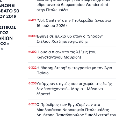
,
υδροπονικού θερμοκηπίου Wonderplant
ΑΝΩΝΕΙ
στην Πτολεμαΐδα
ΒΒΑΤΟ 30
ΟΥ 2019
“Volt Cantine” στην Πτολεμαΐδα (εγκαίνια
421
16 Ιουλίου 2026)
ΩΤΙΚΟΣ
ΓΟΣ
Έφυγε σε ηλικία 65 ετών ο “Snoopy”
399
ΑΚΙΩΝ
Στέλιος Χατζηπαναγιωτίδης
ΟΣ»
19
Η ουσία πίσω από τις λέξεις (του
392
Κωνσταντίνου Μαυρίδη)
Η “διασημότερη” φωτογραφία με τον Άγιο
322
Παΐσιο
Υπάρχουν στιγμές που οι χαρές της ζωής
256
δεν “αντέχονται”… Μαρία – Μάνο να
ζήσετε!
Ο Πρόεδρος των Εργαζομένων στο
220
Μποδοσάκειο Νοσοκομείο Πτολεμαΐδας
Δημήτρης Παπαδόπουλος “υποδέχεται” τον