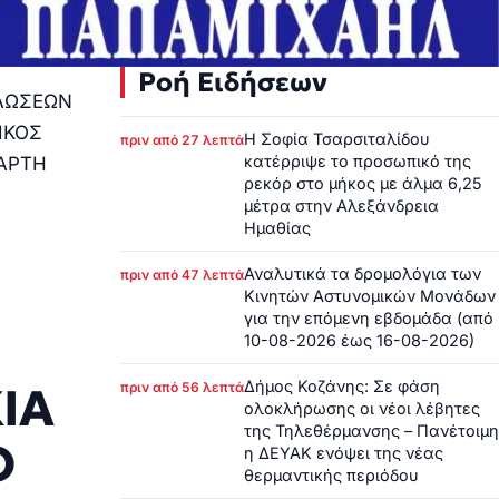
Ροή Ειδήσεων
ΗΛΩΣΕΩΝ
ΙΚΟΣ
Η Σοφία Τσαρσιταλίδου
πριν από 27 λεπτά
κατέρριψε το προσωπικό της
ΤΑΡΤΗ
ρεκόρ στο μήκος με άλμα 6,25
μέτρα στην Αλεξάνδρεια
Ημαθίας
Αναλυτικά τα δρομολόγια των
πριν από 47 λεπτά
Κινητών Αστυνομικών Μονάδων
για την επόμενη εβδομάδα (από
10-08-2026 έως 16-08-2026)
Δήμος Κοζάνης: Σε φάση
ΙΑ
πριν από 56 λεπτά
ολοκλήρωσης οι νέοι λέβητες
της Τηλεθέρμανσης – Πανέτοιμη
Ο
η ΔΕΥΑΚ ενόψει της νέας
θερμαντικής περιόδου