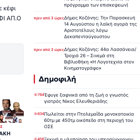
πρόγραμμα των επισκεψεων)
ε κέφι
ΦΙ ΑΠ.Ο
Δήμος Κοζάνης: Την Παρασκευή
πριν από 3 ώρες
14 Αυγούστου η λαϊκή αγορά της
Αριστοτέλους λόγω
Δεκαπενταύγουστου
Δήμος Κοζάνης: 44α Λασσάνεια/
πριν από 3 ώρες
Τροχιά 26 – Σινεμά στη
Βιβλιοθήκη «Η Λογοτεχνία στον
Κινηματογράφο»
Δημοφιλή
Έφυγε ξαφνικά από τη ζωή ο γνωστός
764
γιατρός Νίκος Ελευθεριάδης
Πωλείται στην Πτολεμαΐδα μονοκατοικία
634
60τμ με 450τμ οικόπεδο στη περιοχή του
ΟΣΕ
ΙΣ
ΑΚΗ
Ξεκινά η υλοποίηση του υπερσύγχρονου
456