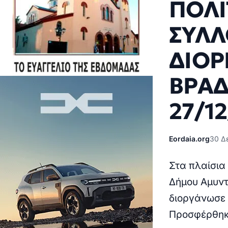
ΠΟΛΙ
ΣΥΛΛ
ΔΙΟΡ
ΒΡΑΔ
27/1
Eordaia.org
30 Δ
Στα πλαίσια
Δήμου Αμυντ
διοργάνωσε τ
Προσφέρθηκε