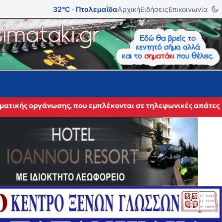
32°C · Πτολεμαΐδα
Αρχική
Ειδήσεις
Επικοινωνία
ματικής οργάνωσης, που εμπλέκονται σε τηλεφωνικές απάτες