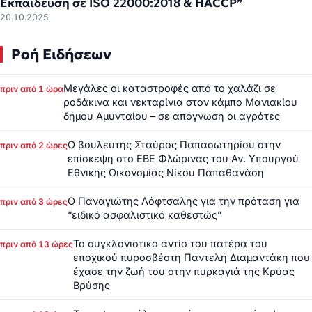
Εκπαίδευση σε ISO 22000:2018 & HACCP”
20.10.2025
Ροή Ειδήσεων
Μεγάλες οι καταστροφές από το χαλάζι σε
πριν από 1 ώρα
ροδάκινα και νεκταρίνια στον κάμπο Μανιακίου
δήμου Αμυνταίου – σε απόγνωση οι αγρότες
Ο βουλευτής Σταύρος Παπασωτηρίου στην
πριν από 2 ώρες
επίσκεψη στο ΕΒΕ Φλώρινας του Αν. Υπουργού
Εθνικής Οικονομίας Νίκου Παπαθανάση
Ο Παναγιώτης Λόφτσαλης για την πρόταση για
πριν από 3 ώρες
“ειδικό ασφαλιστικό καθεστώς”
Το συγκλονιστικό αντίο του πατέρα του
πριν από 13 ώρες
εποχικού πυροσβέστη Παντελή Διαμαντάκη που
έχασε την ζωή του στην πυρκαγιά της Κρύας
Βρύσης