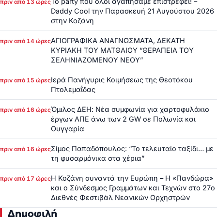
Το party που όλοι αγαπήσαμε επιστρέφει! –
πριν από 13 ώρες
Daddy Cool την Παρασκευή 21 Αυγούστου 2026
στην Κοζάνη
ΑΓΙΟΓΡΑΦΙΚΑ ΑΝΑΓΝΩΣΜΑΤΑ, ΔΕΚΑΤΗ
πριν από 14 ώρες
ΚΥΡΙΑΚΗ ΤΟΥ ΜΑΤΘΑΙΟΥ “ΘΕΡΑΠΕΙΑ ΤΟΥ
ΣΕΛΗΝΙΑΖΟΜΕΝΟΥ ΝΕΟΥ”
Ιερά Πανήγυρις Κοιμήσεως της Θεοτόκου
πριν από 15 ώρες
Πτολεμαΐδας
Όμιλος ΔΕΗ: Νέα συμφωνία για χαρτοφυλάκιο
πριν από 16 ώρες
έργων ΑΠΕ άνω των 2 GW σε Πολωνία και
Ουγγαρία
Σίμος Παπαδόπουλος: “Το τελευταίο ταξίδι… με
πριν από 16 ώρες
τη φυσαρμόνικα στα χέρια”
Η Κοζάνη συναντά την Ευρώπη – Η «Πανδώρα»
πριν από 17 ώρες
και ο Σύνδεσμος Γραμμάτων και Τεχνών στο 27ο
Διεθνές Φεστιβάλ Νεανικών Ορχηστρών
Δημοφιλή