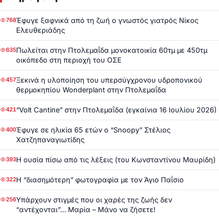
Έφυγε ξαφνικά από τη ζωή ο γνωστός γιατρός Νίκος
768
Ελευθεριάδης
Πωλείται στην Πτολεμαΐδα μονοκατοικία 60τμ με 450τμ
635
οικόπεδο στη περιοχή του ΟΣΕ
Ξεκινά η υλοποίηση του υπερσύγχρονου υδροπονικού
457
θερμοκηπίου Wonderplant στην Πτολεμαΐδα
“Volt Cantine” στην Πτολεμαΐδα (εγκαίνια 16 Ιουλίου 2026)
421
Έφυγε σε ηλικία 65 ετών ο “Snoopy” Στέλιος
400
Χατζηπαναγιωτίδης
Η ουσία πίσω από τις λέξεις (του Κωνσταντίνου Μαυρίδη)
393
Η “διασημότερη” φωτογραφία με τον Άγιο Παΐσιο
322
Υπάρχουν στιγμές που οι χαρές της ζωής δεν
256
“αντέχονται”… Μαρία – Μάνο να ζήσετε!