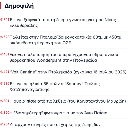
Δημοφιλή
Έφυγε ξαφνικά από τη ζωή ο γνωστός γιατρός Νίκος
741
Ελευθεριάδης
Πωλείται στην Πτολεμαΐδα μονοκατοικία 60τμ με 450τμ
628
οικόπεδο στη περιοχή του ΟΣΕ
Ξεκινά η υλοποίηση του υπερσύγχρονου υδροπονικού
451
θερμοκηπίου Wonderplant στην Πτολεμαΐδα
“Volt Cantine” στην Πτολεμαΐδα (εγκαίνια 16 Ιουλίου 2026)
421
Έφυγε σε ηλικία 65 ετών ο “Snoopy” Στέλιος
395
Χατζηπαναγιωτίδης
Η ουσία πίσω από τις λέξεις (του Κωνσταντίνου Μαυρίδη)
391
Η “διασημότερη” φωτογραφία με τον Άγιο Παΐσιο
320
Υπάρχουν στιγμές που οι χαρές της ζωής δεν
254