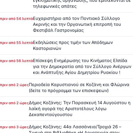
εγκληματικής οργάνωσης, που εμπλέκονται σε
τηλεφωνικές απάτες
Ευχαριστήριο από τον Ποντιακό Σύλλογο
πριν από 54 λεπτά
Ακρινής και την Οργανωτική επιτροπή του
Φεστιβάλ Γαστρονομίας
Εκδηλώσεις προς τιμήν των Απόδημων
πριν από 55 λεπτά
Καστοριανών
Επίσκεψη Ενημέρωσης του Κινήματος Ελπίδα
πριν από 56 λεπτά
για την Δημοκρατία από τον Σύλλογο Ανέργων
και Ανάπτυξης Αγίου Δημητρίου Ρυακίου !
Περιοδεία Καρυστιανού σε Κοζάνη και Φλώρινα
πριν από 2 ώρες
(δείτε το πρόγραμμα των επισκεψεων)
Δήμος Κοζάνης: Την Παρασκευή 14 Αυγούστου η
πριν από 2 ώρες
λαϊκή αγορά της Αριστοτέλους λόγω
Δεκαπενταύγουστου
Δήμος Κοζάνης: 44α Λασσάνεια/Τροχιά 26 –
πριν από 3 ώρες
Σινεμά στη Βιβλιοθήκη «Η Λογοτεχνία στον