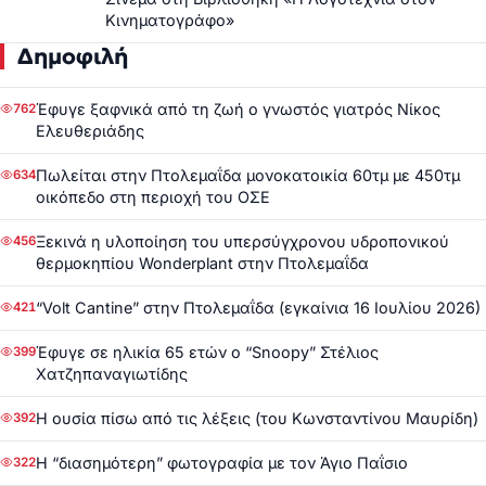
Κινηματογράφο»
Δημοφιλή
Έφυγε ξαφνικά από τη ζωή ο γνωστός γιατρός Νίκος
762
Ελευθεριάδης
Πωλείται στην Πτολεμαΐδα μονοκατοικία 60τμ με 450τμ
634
οικόπεδο στη περιοχή του ΟΣΕ
Ξεκινά η υλοποίηση του υπερσύγχρονου υδροπονικού
456
θερμοκηπίου Wonderplant στην Πτολεμαΐδα
“Volt Cantine” στην Πτολεμαΐδα (εγκαίνια 16 Ιουλίου 2026)
421
Έφυγε σε ηλικία 65 ετών ο “Snoopy” Στέλιος
399
Χατζηπαναγιωτίδης
Η ουσία πίσω από τις λέξεις (του Κωνσταντίνου Μαυρίδη)
392
Η “διασημότερη” φωτογραφία με τον Άγιο Παΐσιο
322