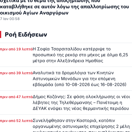
σχετικά με το θέμα της αποζημίωσης που
καταβλήθηκε σε αυτόν λόγω της απαλλοτρίωσης του
οικισμού Αγίων Αναργύρων
7 Ιαν 00:58
Ροή Ειδήσεων
Η Σοφία Τσαρσιταλίδου κατέρριψε το
πριν από 19 λεπτά
προσωπικό της ρεκόρ στο μήκος με άλμα 6,25
μέτρα στην Αλεξάνδρεια Ημαθίας
Αναλυτικά τα δρομολόγια των Κινητών
πριν από 39 λεπτά
Αστυνομικών Μονάδων για την επόμενη
εβδομάδα (από 10-08-2026 έως 16-08-2026)
Δήμος Κοζάνης: Σε φάση ολοκλήρωσης οι νέοι
πριν από 47 λεπτά
λέβητες της Τηλεθέρμανσης – Πανέτοιμη η
ΔΕΥΑΚ ενόψει της νέας θερμαντικής περιόδου
Συνελήφθησαν στην Καστοριά, κατόπιν
πριν από 52 λεπτά
οργανωμένης αστυνομικής επιχείρησης 2 μέλη