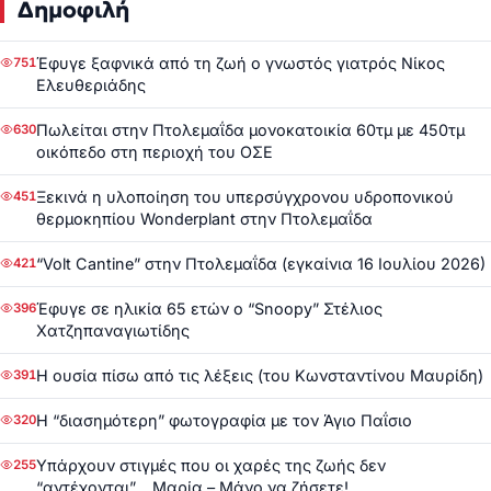
Δημοφιλή
Έφυγε ξαφνικά από τη ζωή ο γνωστός γιατρός Νίκος
751
Ελευθεριάδης
Πωλείται στην Πτολεμαΐδα μονοκατοικία 60τμ με 450τμ
630
οικόπεδο στη περιοχή του ΟΣΕ
Ξεκινά η υλοποίηση του υπερσύγχρονου υδροπονικού
451
θερμοκηπίου Wonderplant στην Πτολεμαΐδα
“Volt Cantine” στην Πτολεμαΐδα (εγκαίνια 16 Ιουλίου 2026)
421
Έφυγε σε ηλικία 65 ετών ο “Snoopy” Στέλιος
396
Χατζηπαναγιωτίδης
Η ουσία πίσω από τις λέξεις (του Κωνσταντίνου Μαυρίδη)
391
Η “διασημότερη” φωτογραφία με τον Άγιο Παΐσιο
320
Υπάρχουν στιγμές που οι χαρές της ζωής δεν
255
“αντέχονται”… Μαρία – Μάνο να ζήσετε!