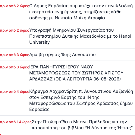
Ο Δήμος Εορδαίας συμμετέχει στην πανελλαδική
πριν από 2 ώρες
εκστρατεία ενημέρωσης, στηρίζοντας κάθε
ασθενής με Νωτιαία Μυϊκή Ατροφία.
Υπογραφή Μνημονίου Συνεργασίας του
πριν από 2 ώρες
Πανεπιστημίου Δυτικής Μακεδονίας με το Hanoi
University
Αμοιβή αργίας 15ης Αυγούστου
πριν από 3 ώρες
ΙΕΡΑ ΠΑΝΗΓΥΡΙΣ ΙΕΡΟΥ ΝΑΟΥ
πριν από 3 ώρες
ΜΕΤΑΜΟΡΦΩΣΕΩΣ ΤΟΥ ΣΩΤΗΡΟΣ ΧΡΙΣΤΟΥ
ΑΡΔΑΣΣΑΣ (ΘΕΙΑ ΛΕΙΤΟΥΡΓΙΑ 06-08-2026)
Κήρυγμα Αρχιμανδρίτη π. Αυγουστινου Αυξωνίδη
πριν από 4 ώρες
στον Εσπερινό Εορτής του ΙΝ της
Μεταμορφώσεως του Σωτήρος Άρδασσας δήμου
Εορδαίας
Στην Πτολεμαΐδα ο Μπάνε Πρέλεβιτς για την
πριν από 14 ώρες
παρουσίαση του βιβλίου “Η Δύναμη της Ήττας”