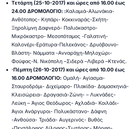
Τετάρτη (25-10-2017) και ώρες από 16.00 έως
24.00 ΔΡΟΜΟΛΟΓΙΟ: :
Καλαμιά-Αλωνάκια-
Ανθότοπος- Κηπάρι- Κοκκιναράς-Σκήτη-
Ξηρολίμνη Δαφνερό- Παλιόκαστρο-
Μικρόκαστρο- Μεσοπόταμος -Γαλατινή-
Καλονέρι-Εράτυρα-Πελεκάνος- Δρυόβουνο-
Βλάστη- Νάμματα -Ανναράχη-Μηλοχώρι-
Φούφας-
N
. Νικόπολη –Σιδερά –Λιβερά –Κτενάς.
·
Πέμπτη (26-10-2017) και ώρες από 10.00 έως
16.00 ΔΡΟΜΟΛΟΓΙΟ:
Ομαλή- Αγίασμα-
Σταυροδρόμι- Διχείμαρο- Πλακίδα- Δαμασκηνιά-
Κλεισώρεια- Δραγασιά-Ζώνη- – Λυκνάδες-
Λεύκη – Άγιος Θεόδωρος- Αχλαδιά- Κοιλάδι-
Άγιοι Ανάργυροι- Πολυκάστανο- Δάφνη
-Ανθούσα- Τριάδα- Αυγερινός- Βυθός
-Πεντάλοφος Δίλοφος-Σωτήρας- Μόρφη-