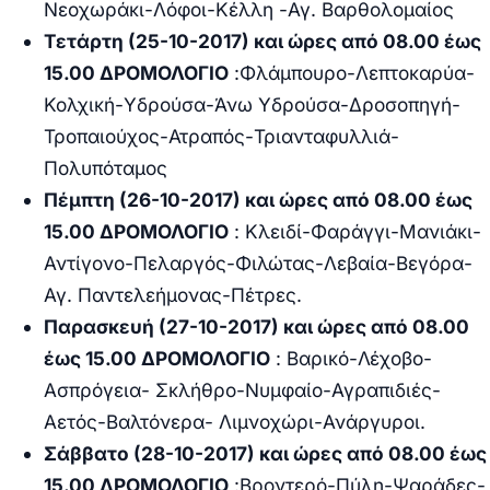
Νεοχωράκι-Λόφοι-Κέλλη -Αγ. Βαρθολομαίος
Τετάρτη (25-10-2017) και ώρες από 08.00 έως
15.00 ΔΡΟΜΟΛΟΓΙΟ
:
Φλάμπουρο-Λεπτοκαρύα-
Κολχική-Υδρούσα-Άνω Υδρούσα-Δροσοπηγή-
Τροπαιούχος-Ατραπός-Τριανταφυλλιά-
Πολυπόταμος
Πέμπτη (26-10-2017) και ώρες από 08.00 έως
15.00 ΔΡΟΜΟΛΟΓΙΟ
:
Κλειδί-Φαράγγι-Μανιάκι-
Αντίγονο-Πελαργός-Φιλώτας-Λεβαία-Βεγόρα-
Αγ. Παντελεήμονας-Πέτρες.
Παρασκευή (27-10-2017) και ώρες από 08.00
έως 15.00 ΔΡΟΜΟΛΟΓΙΟ
:
Βαρικό-Λέχοβο-
Ασπρόγεια- Σκλήθρο-Νυμφαίο-Αγραπιδιές-
Αετός-Βαλτόνερα- Λιμνοχώρι-Ανάργυροι.
Σάββατο (28-10-2017) και ώρες από 08.00 έως
15.00 ΔΡΟΜΟΛΟΓΙΟ
:
Βροντερό-Πύλη-Ψαράδες-