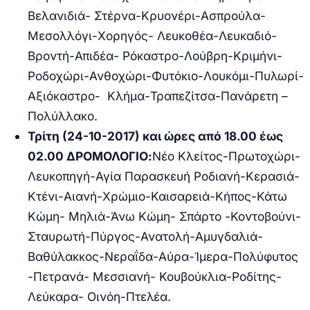
Βελανιδιά- Στέρνα-Κρυονέρι-Ασπρούλα-
Μεσολλόγι-Χορηγός- Λευκοθέα-Λευκαδιό-
Βροντή-Απιδέα- Ρόκαστρο-Λούβρη-Κριμήνι-
Ροδοχώρι-Ανθοχώρι-Φυτόκιο-Λουκόμι-Πυλωρί-
Αξιόκαστρο- Κλήμα-Τραπεζίτσα-Πανάρετη –
Πολύλλακο
.
Τρίτη (24-10-2017) και ώρες από 18.00 έως
02.00 ΔΡΟΜΟΛΟΓΙΟ
:
Νέο Κλείτος-Πρωτοχώρι-
Λευκοπηγή-Αγία Παρασκευή Ροδιανή-Κερασιά-
Κτένι-Αιανή-Χρώμιο-Καισαρειά-Κήπος-Κάτω
Κώμη- Μηλιά-Άνω Κώμη- Σπάρτο -Κοντοβούνι-
Σταυρωτή-Πύργος-Ανατολή-Αμυγδαλιά-
Βαθύλακκος-Νεραΐδα-Αύρα-Ίμερα-Πολύφυτος
-Πετρανά- Μεσσιανή- Κουβούκλια-Ροδίτης-
Λεύκαρα- Οινόη-Πτελέα.