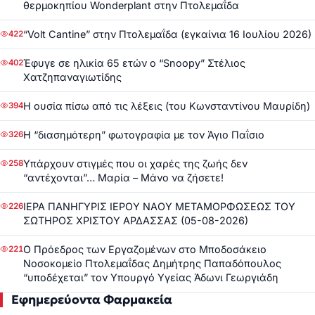
θερμοκηπίου Wonderplant στην Πτολεμαΐδα
“Volt Cantine” στην Πτολεμαΐδα (εγκαίνια 16 Ιουλίου 2026)
422
Έφυγε σε ηλικία 65 ετών ο “Snoopy” Στέλιος
402
Χατζηπαναγιωτίδης
Η ουσία πίσω από τις λέξεις (του Κωνσταντίνου Μαυρίδη)
394
Η “διασημότερη” φωτογραφία με τον Άγιο Παΐσιο
326
Υπάρχουν στιγμές που οι χαρές της ζωής δεν
258
“αντέχονται”… Μαρία – Μάνο να ζήσετε!
ΙΕΡΑ ΠΑΝΗΓΥΡΙΣ ΙΕΡΟΥ ΝΑΟΥ ΜΕΤΑΜΟΡΦΩΣΕΩΣ ΤΟΥ
226
ΣΩΤΗΡΟΣ ΧΡΙΣΤΟΥ ΑΡΔΑΣΣΑΣ (05-08-2026)
Ο Πρόεδρος των Εργαζομένων στο Μποδοσάκειο
221
Νοσοκομείο Πτολεμαΐδας Δημήτρης Παπαδόπουλος
“υποδέχεται” τον Υπουργό Υγείας Άδωνι Γεωργιάδη
Εφημερεύοντα Φαρμακεία