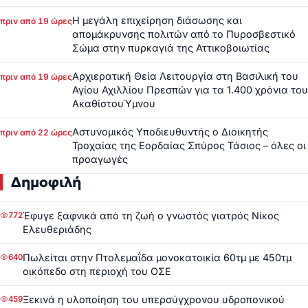
Η μεγάλη επιχείρηση διάσωσης και
πριν από 19 ώρες
απομάκρυνσης πολιτών από το Πυροσβεστικό
Σώμα στην πυρκαγιά της Αττικοβοιωτίας
Αρχιερατική Θεία Λειτουργία στη Βασιλική του
πριν από 19 ώρες
Αγίου Αχιλλίου Πρεσπών για τα 1.400 χρόνια του
ΑκαθίστουΎμνου
Αστυνομικός Υποδιευθυντής ο Διοικητής
πριν από 22 ώρες
Τροχαίας της Εορδαίας Σπύρος Τάσιος – όλες οι
προαγωγές
Δημοφιλή
Έφυγε ξαφνικά από τη ζωή ο γνωστός γιατρός Νίκος
772
Ελευθεριάδης
Πωλείται στην Πτολεμαΐδα μονοκατοικία 60τμ με 450τμ
640
οικόπεδο στη περιοχή του ΟΣΕ
Ξεκινά η υλοποίηση του υπερσύγχρονου υδροπονικού
459