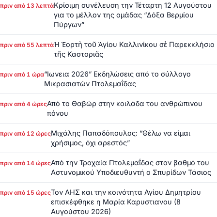
Κρίσιμη συνέλευση την Τέταρτη 12 Αυγούστου
πριν από 13 λεπτά
για το μέλλον της ομάδας “Δόξα Βερμίου
Πύργων”
Ἡ Ἑορτὴ τοῦ Ἁγίου Καλλινίκου σὲ Παρεκκλήσιο
πριν από 55 λεπτά
τῆς Καστοριᾶς
“Ιωνεια 2026” Εκδηλώσεις από το σύλλογο
πριν από 1 ώρα
Μικρασιατών Πτολεμαΐδας
Από το Θαβώρ στην κοιλάδα του ανθρώπινου
πριν από 4 ώρες
πόνου
Μιχάλης Παπαδόπουλος: “Θέλω να είμαι
πριν από 12 ώρες
χρήσιμος, όχι αρεστός”
Από την Τροχαία Πτολεμαΐδας στον βαθμό του
πριν από 14 ώρες
Αστυνομικού Υποδιευθυντή ο Σπυρίδων Τάσιος
Τον ΑΗΣ και την κοινότητα Αγίου Δημητρίου
πριν από 15 ώρες
επισκέφθηκε η Μαρία Καρυστιανου (8
Αυγούστου 2026)