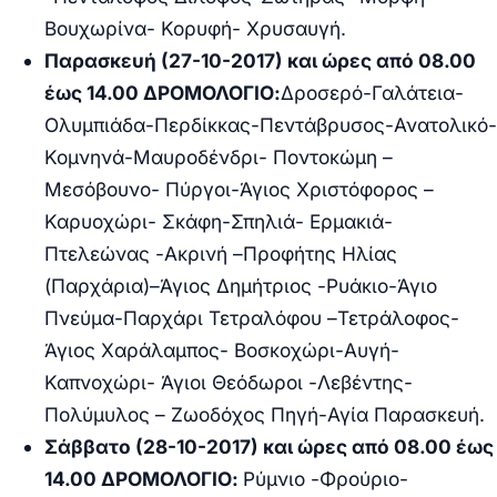
Βουχωρίνα- Κορυφή- Χρυσαυγή.
Παρασκευή (27-10-2017)
και ώρες από 08.00
έως 14.00 ΔΡΟΜΟΛΟΓΙΟ:
Δροσερό-Γαλάτεια-
Ολυμπιάδα-Περδίκκας-Πεντάβρυσος-Ανατολικό-
Κομνηνά-Μαυροδένδρι- Ποντοκώμη –
Μεσόβουνο- Πύργοι-Άγιος Χριστόφορος –
Καρυοχώρι- Σκάφη-Σπηλιά- Ερμακιά-
Πτελεώνας -Ακρινή –Προφήτης Ηλίας
(Παρχάρια)–Άγιος Δημήτριος -Ρυάκιο-Άγιο
Πνεύμα-Παρχάρι Τετραλόφου –Τετράλοφος-
Άγιος Χαράλαμπος- Βοσκοχώρι-Αυγή-
Καπνοχώρι- Άγιοι Θεόδωροι -Λεβέντης-
Πολύμυλος – Ζωοδόχος Πηγή-Αγία Παρασκευή.
Σάββατο (28-10-2017) και ώρες από 08.00 έως
14.00 ΔΡΟΜΟΛΟΓΙΟ
:
Ρύμνιο -Φρούριο-