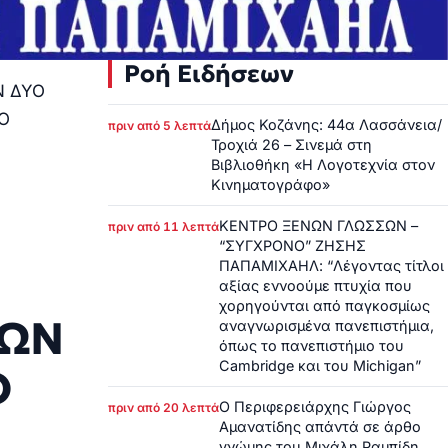
Ροή Ειδήσεων
Ν ΔΥΟ
Ο
Δήμος Κοζάνης: 44α Λασσάνεια/
πριν από 5 λεπτά
Τροχιά 26 – Σινεμά στη
Βιβλιοθήκη «Η Λογοτεχνία στον
Κινηματογράφο»
ΚΕΝΤΡΟ ΞΕΝΩΝ ΓΛΩΣΣΩΝ –
πριν από 11 λεπτά
“ΣΥΓΧΡΟΝΟ” ΖΗΣΗΣ
ΠΑΠΑΜΙΧΑΗΛ: “Λέγοντας τίτλοι
αξίας εννοούμε πτυχία που
χορηγούνται από παγκοσμίως
ΛΩΝ
αναγνωρισμένα πανεπιστήμια,
όπως το πανεπιστήμιο του
Cambridge και του Michigan”
Ο
Ο Περιφερειάρχης Γιώργος
πριν από 20 λεπτά
Αμανατίδης απάντά σε άρθο
γνώμης του Μιχάλη Ραμπίδη