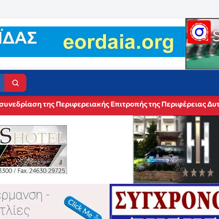
συνεδρίαση της Περιφερειακής Επιτροπής της Περιφέρειας Δυ