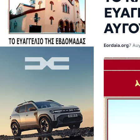
ΕΥΑΓ
ΑΥΓΟ
Eordaia.org
7 Αυ