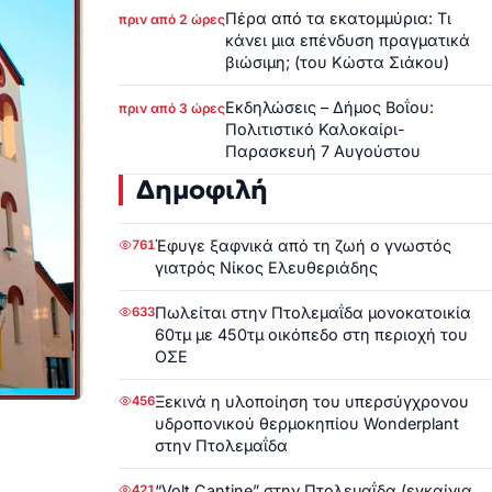
Πέρα από τα εκατομμύρια: Τι
πριν από 2 ώρες
κάνει μια επένδυση πραγματικά
βιώσιμη; (του Κώστα Σιάκου)
Εκδηλώσεις – Δήμος Βοΐου:
πριν από 3 ώρες
Πολιτιστικό Καλοκαίρι-
Παρασκευή 7 Αυγούστου
Δημοφιλή
Έφυγε ξαφνικά από τη ζωή ο γνωστός
761
γιατρός Νίκος Ελευθεριάδης
Πωλείται στην Πτολεμαΐδα μονοκατοικία
633
60τμ με 450τμ οικόπεδο στη περιοχή του
ΟΣΕ
Ξεκινά η υλοποίηση του υπερσύγχρονου
456
υδροπονικού θερμοκηπίου Wonderplant
στην Πτολεμαΐδα
“Volt Cantine” στην Πτολεμαΐδα (εγκαίνια
421