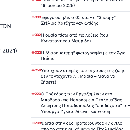
16 Ιουλίου 2026)
Έφυγε σε ηλικία 65 ετών ο “Snoopy”
398
Στέλιος Χατζηπαναγιωτίδης
 ΤΩΝ
Η ουσία πίσω από τις λέξεις (του
392
Κωνσταντίνου Μαυρίδη)
 2021)
Η “διασημότερη” φωτογραφία με τον Άγιο
322
Παΐσιο
Υπάρχουν στιγμές που οι χαρές της ζωής
256
δεν “αντέχονται”… Μαρία – Μάνο να
ζήσετε!
Ο Πρόεδρος των Εργαζομένων στο
220
Μποδοσάκειο Νοσοκομείο Πτολεμαΐδας
Δημήτρης Παπαδόπουλος “υποδέχεται” τον
Υπουργό Υγείας Άδωνι Γεωργιάδη
Φωτιά στην οδό Τραπεζούντος 47 δίπλα
208
από το αστυνομικό μέγαρο Πτολεμαΐδας