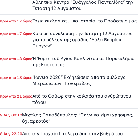
Αθλητικό Κέντρο “Ευάγγελος Παντελίδης” την
Τετάρτη 12 Αυγούστου
Τρεις εκκλησίες… μια ιστορία, το Προάστειο μας
πριν από 17 ώρες
Κρίσιμη συνέλευση την Τέταρτη 12 Αυγούστου
πριν από 17 ώρες
για το μέλλον της ομάδας “Δόξα Βερμίου
Πύργων”
Ἡ Ἑορτὴ τοῦ Ἁγίου Καλλινίκου σὲ Παρεκκλήσιο
πριν από 18 ώρες
τῆς Καστοριᾶς
“Ιωνεια 2026” Εκδηλώσεις από το σύλλογο
πριν από 18 ώρες
Μικρασιατών Πτολεμαΐδας
Από το Θαβώρ στην κοιλάδα του ανθρώπινου
πριν από 21 ώρες
πόνου
Μιχάλης Παπαδόπουλος: “Θέλω να είμαι χρήσιμος,
9 Αυγ 00:12
όχι αρεστός”
Από την Τροχαία Πτολεμαΐδας στον βαθμό του
8 Αυγ 22:20