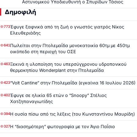
Αστυνομικού Υποδιευθυντή ο Σπυρίδων Τάσιος
Δημοφιλή
Έφυγε ξαφνικά από τη ζωή ο γνωστός γιατρός Νίκος
773
Ελευθεριάδης
Πωλείται στην Πτολεμαΐδα μονοκατοικία 60τμ με 450τμ
641
οικόπεδο στη περιοχή του ΟΣΕ
Ξεκινά η υλοποίηση του υπερσύγχρονου υδροπονικού
463
θερμοκηπίου Wonderplant στην Πτολεμαΐδα
“Volt Cantine” στην Πτολεμαΐδα (εγκαίνια 16 Ιουλίου 2026)
423
Έφυγε σε ηλικία 65 ετών ο “Snoopy” Στέλιος
402
Χατζηπαναγιωτίδης
Η ουσία πίσω από τις λέξεις (του Κωνσταντίνου Μαυρίδη)
394
Η “διασημότερη” φωτογραφία με τον Άγιο Παΐσιο
327