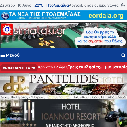
Μετάβαση στο περιεχόμενο
Δευτέρα, 10 Αυγούστου 2026
22°C · Πτολεμαΐδα
Αρχική
Ειδήσεις
Επικοινωνία
Μενού
Τρεις εκκλησίες… μια ιστορί
πριν από 17 ώρες
ΣΥΜΒΑΙΝΕΙ ΤΩΡΑ