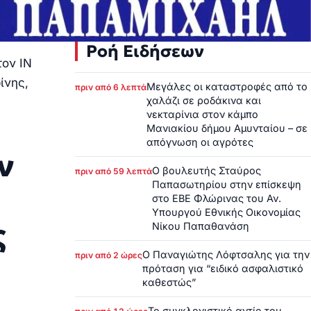
Ροή Ειδήσεων
τον ΙΝ
ίνης,
Μεγάλες οι καταστροφές από το
πριν από 6 λεπτά
χαλάζι σε ροδάκινα και
νεκταρίνια στον κάμπο
Μανιακίου δήμου Αμυνταίου – σε
απόγνωση οι αγρότες
ν
Ο βουλευτής Σταύρος
πριν από 59 λεπτά
Παπασωτηρίου στην επίσκεψη
Ν
στο ΕΒΕ Φλώρινας του Αν.
Υπουργού Εθνικής Οικονομίας
ς
Νίκου Παπαθανάση
Ο Παναγιώτης Λόφτσαλης για την
πριν από 2 ώρες
πρόταση για “ειδικό ασφαλιστικό
καθεστώς”
Το συγκλονιστικό αντίο του