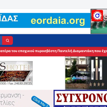
 πατέρα του εποχικού πυροσβέστη Παντελή Διαμαντάκη που έχα