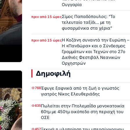
Ουγγαρία
Σίμος Παπαδόπουλος: “Το
πριν από 15 ώρες
τελευταίο ταξίδι… με τη
φυσαρμόνικα στα χέρια”
Η Κοζάνη συναντά την Ευρώπη –
πριν από 15 ώρες
Η «Πανδώρα» και ο Σύνδεσμος
Γραμμάτων και Τεχνών στο 27ο
Διεθνές Φεστιβάλ Νεανικών
Ορχηστρών
Δημοφιλή
Έφυγε ξαφνικά από τη ζωή ο γνωστός
768
γιατρός Νίκος Ελευθεριάδης
Πωλείται στην Πτολεμαΐδα μονοκατοικία
635
60τμ με 450τμ οικόπεδο στη περιοχή του
ΟΣΕ
Ξεκινά η υλοποίηση του υπερσύγχρονου
457