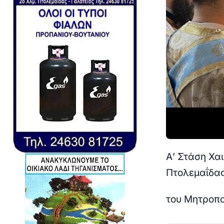
Α’ Στάση Χα
Πτολεμαΐδα
του Μητροπο