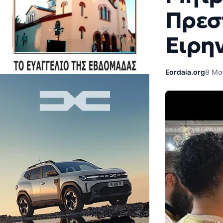
Πρεσ
Ειρη
Eordaia.org
8 Μα