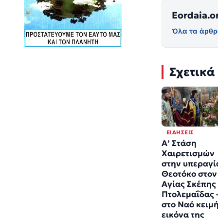
Eordaia.o
Όλα τα άρθρ
Σχετικά
ΕΙΔΉΣΕΙΣ
Α’ Στάση
Χαιρετισμών
στην υπεραγί
Θεοτόκο στον
Αγίας Σκέπης
Πτολεμαΐδας 
στο Ναό κειμ
εικόνα της