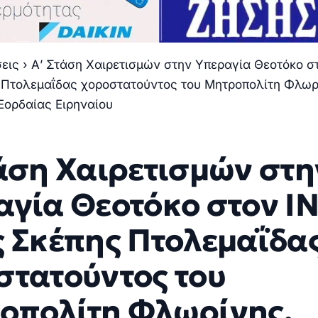
σεις
›
Α’ Στάση Χαιρετισμών στην Υπεραγία Θεοτόκο σ
 Πτολεμαΐδας χοροστατούντος του Μητροπολίτη Φλωρ
Εορδαίας Ειρηναίου
τάση Χαιρετισμών στη
αγία Θεοτόκο στον Ι
ς Σκέπης Πτολεμαΐδα
στατούντος του
οπολίτη Φλωρίνης,