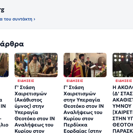
rg
α του συντάκτη ›
 άρθρα
ΕΙΔΉΣΕΙΣ
ΕΙΔΉΣΕΙΣ
ΕΙΔΉΣΕΙΣ
Γ’ Στάση
Γ’ Στάση
Η ΑΚΟΛ
Χαιρετισμών
Χαιρετισμών
(Δ’ ΣΤΑ
α
(Ακάθιστος
στην Υπεραγία
ΑΚΑΘΙΣ
 ΙΝ
ύμνος) στην
Θεοτόκο στον ΙΝ
ΥΜΝΟΥ
Υπεραγία
Αναλήψεως του
[ΧΑΙΡΕ
–
Θεοτόκο στον ΙΝ
Κυρίου στον
ΣΤΗΝ Υ
ήλιο
Αναλήψεως του
Περδίκκα
ΘΕΟΤΟ
Κυρίου στον
Εορδαίας (στην
ΠΑΡΑΣΚ