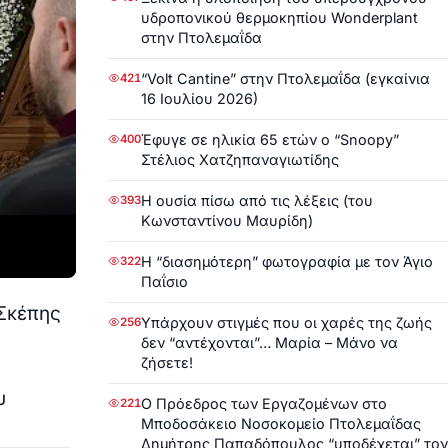
υδροπονικού θερμοκηπίου Wonderplant
στην Πτολεμαΐδα
“Volt Cantine” στην Πτολεμαΐδα (εγκαίνια
421
16 Ιουλίου 2026)
Έφυγε σε ηλικία 65 ετών ο “Snoopy”
400
Στέλιος Χατζηπαναγιωτίδης
Η ουσία πίσω από τις λέξεις (του
393
Κωνσταντίνου Μαυρίδη)
Η “διασημότερη” φωτογραφία με τον Άγιο
322
Παΐσιο
 Σκέπης
Υπάρχουν στιγμές που οι χαρές της ζωής
256
δεν “αντέχονται”… Μαρία – Μάνο να
ζήσετε!
υ
Ο Πρόεδρος των Εργαζομένων στο
221
Μποδοσάκειο Νοσοκομείο Πτολεμαΐδας
Δημήτρης Παπαδόπουλος “υποδέχεται” τον