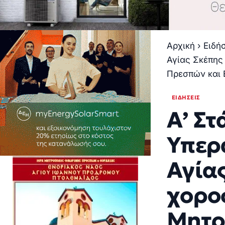
Αρχική
›
Ειδή
Αγίας Σκέπης
Πρεσπών και 
ΕΙΔΉΣΕΙΣ
Α’ Σ
Υπερ
Αγία
χορο
Μητρ