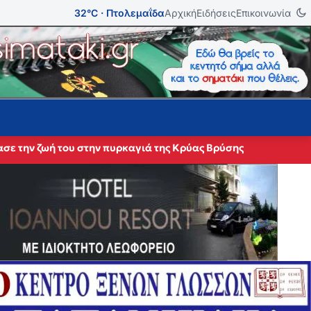
32°C · Πτολεμαΐδα
Αρχική
Ειδήσεις
Επικοινωνία
σε την ζωή του στην πυρκαγιά της Κρύας Βρύσης