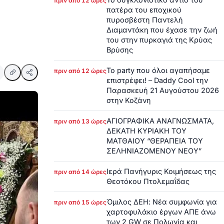
πριν από 12 ώρες
πατέρα του εποχικού
πυροσβέστη Παντελή
Διαμαντάκη που έχασε την ζωή
του στην πυρκαγιά της Κρύας
Βρύσης
Το party που όλοι αγαπήσαμε
πριν από 12 ώρες
επιστρέφει! – Daddy Cool την
Παρασκευή 21 Αυγούστου 2026
στην Κοζάνη
ΑΓΙΟΓΡΑΦΙΚΑ ΑΝΑΓΝΩΣΜΑΤΑ,
πριν από 13 ώρες
ΔΕΚΑΤΗ ΚΥΡΙΑΚΗ ΤΟΥ
ΜΑΤΘΑΙΟΥ “ΘΕΡΑΠΕΙΑ ΤΟΥ
ΣΕΛΗΝΙΑΖΟΜΕΝΟΥ ΝΕΟΥ”
Ιερά Πανήγυρις Κοιμήσεως της
πριν από 14 ώρες
Θεοτόκου Πτολεμαΐδας
Όμιλος ΔΕΗ: Νέα συμφωνία για
πριν από 15 ώρες
χαρτοφυλάκιο έργων ΑΠΕ άνω
των 2 GW σε Πολωνία και