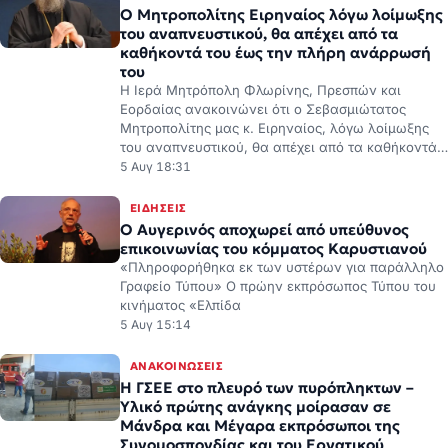
Ο Μητροπολίτης Ειρηναίος λόγω λοίμωξης
του αναπνευστικού, θα απέχει από τα
καθήκοντά του έως την πλήρη ανάρρωσή
του
Η Ιερά Μητρόπολη Φλωρίνης, Πρεσπών και
Εορδαίας ανακοινώνει ότι ο Σεβασμιώτατος
Μητροπολίτης μας κ. Ειρηναίος, λόγω λοίμωξης
του αναπνευστικού, θα απέχει από τα καθήκοντά…
5 Αυγ 18:31
ΕΙΔΉΣΕΙΣ
Ο Αυγερινός αποχωρεί από υπεύθυνος
επικοινωνίας του κόμματος Καρυστιανού
«Πληροφορήθηκα εκ των υστέρων για παράλληλο
Γραφείο Τύπου» Ο πρώην εκπρόσωπος Τύπου του
κινήματος «Ελπίδα
5 Αυγ 15:14
ΑΝΑΚΟΙΝΏΣΕΙΣ
H ΓΣΕΕ στο πλευρό των πυρόπληκτων –
Υλικό πρώτης ανάγκης μοίρασαν σε
Μάνδρα και Μέγαρα εκπρόσωποι της
Συνομοσπονδίας και του Εργατικού