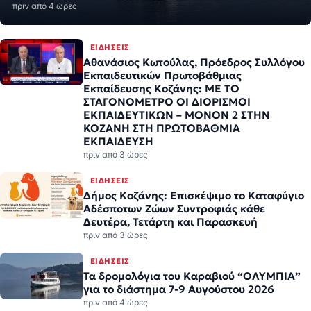
πριν από 4 ώρες
ΕΙΔΉΣΕΙΣ
Αθανάσιος Κωτούλας, Πρόεδρος Συλλόγου
Εκπαιδευτικών Πρωτοβάθμιας
Εκπαίδευσης Κοζάνης: ΜΕ ΤΟ
ΣΤΑΓΟΝΟΜΕΤΡΟ ΟΙ ΔΙΟΡΙΣΜΟΙ
ΕΚΠΑΙΔΕΥΤΙΚΩΝ – ΜΟΝΟΝ 2 ΣΤΗΝ
ΚΟΖΑΝΗ ΣΤΗ ΠΡΩΤΟΒΑΘΜΙΑ
ΕΚΠΑΙΔΕΥΣΗ
πριν από 3 ώρες
ΕΙΔΉΣΕΙΣ
Δήμος Κοζάνης: Επισκέψιμο το Καταφύγιο
Αδέσποτων Ζώων Συντροφιάς κάθε
Δευτέρα, Τετάρτη και Παρασκευή
πριν από 3 ώρες
ΕΙΔΉΣΕΙΣ
Τα δρομολόγια του Καραβιού “ΟΛΥΜΠΙΑ”
για το διάστημα 7-9 Αυγούστου 2026
πριν από 4 ώρες