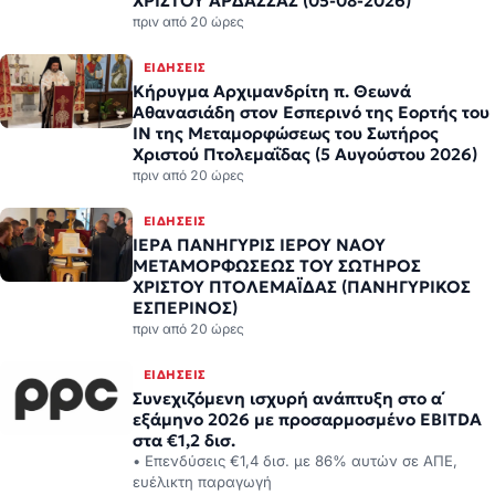
ΧΡΙΣΤΟΥ ΑΡΔΑΣΣΑΣ (05-08-2026)
πριν από 20 ώρες
ΕΙΔΉΣΕΙΣ
Κήρυγμα Αρχιμανδρίτη π. Θεωνά
Αθανασιάδη στον Εσπερινό της Εορτής του
ΙΝ της Μεταμορφώσεως του Σωτήρος
Χριστού Πτολεμαΐδας (5 Αυγούστου 2026)
πριν από 20 ώρες
ΕΙΔΉΣΕΙΣ
ΙΕΡΑ ΠΑΝΗΓΥΡΙΣ ΙΕΡΟΥ ΝΑΟΥ
ΜΕΤΑΜΟΡΦΩΣΕΩΣ ΤΟΥ ΣΩΤΗΡΟΣ
ΧΡΙΣΤΟΥ ΠΤΟΛΕΜΑΪΔΑΣ (ΠΑΝΗΓΥΡΙΚΟΣ
ΕΣΠΕΡΙΝΟΣ)
πριν από 20 ώρες
ΕΙΔΉΣΕΙΣ
Συνεχιζόμενη ισχυρή ανάπτυξη στο α΄
εξάμηνο 2026 με προσαρμοσμένο EBITDA
στα €1,2 δισ.
• Επενδύσεις €1,4 δισ. με 86% αυτών σε ΑΠΕ,
ευέλικτη παραγωγή