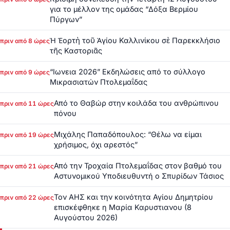
για το μέλλον της ομάδας “Δόξα Βερμίου
Πύργων”
Ἡ Ἑορτὴ τοῦ Ἁγίου Καλλινίκου σὲ Παρεκκλήσιο
πριν από 8 ώρες
τῆς Καστοριᾶς
“Ιωνεια 2026” Εκδηλώσεις από το σύλλογο
πριν από 9 ώρες
Μικρασιατών Πτολεμαΐδας
Από το Θαβώρ στην κοιλάδα του ανθρώπινου
πριν από 11 ώρες
πόνου
Μιχάλης Παπαδόπουλος: “Θέλω να είμαι
πριν από 19 ώρες
χρήσιμος, όχι αρεστός”
Από την Τροχαία Πτολεμαΐδας στον βαθμό του
πριν από 21 ώρες
Αστυνομικού Υποδιευθυντή ο Σπυρίδων Τάσιος
Τον ΑΗΣ και την κοινότητα Αγίου Δημητρίου
πριν από 22 ώρες
επισκέφθηκε η Μαρία Καρυστιανου (8
Αυγούστου 2026)