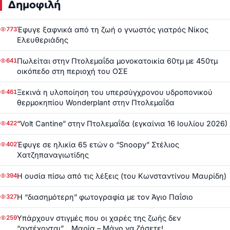
Δημοφιλή
Έφυγε ξαφνικά από τη ζωή ο γνωστός γιατρός Νίκος
773
Ελευθεριάδης
Πωλείται στην Πτολεμαΐδα μονοκατοικία 60τμ με 450τμ
641
οικόπεδο στη περιοχή του ΟΣΕ
Ξεκινά η υλοποίηση του υπερσύγχρονου υδροπονικού
461
θερμοκηπίου Wonderplant στην Πτολεμαΐδα
“Volt Cantine” στην Πτολεμαΐδα (εγκαίνια 16 Ιουλίου 2026)
422
Έφυγε σε ηλικία 65 ετών ο “Snoopy” Στέλιος
402
Χατζηπαναγιωτίδης
Η ουσία πίσω από τις λέξεις (του Κωνσταντίνου Μαυρίδη)
394
Η “διασημότερη” φωτογραφία με τον Άγιο Παΐσιο
327
Υπάρχουν στιγμές που οι χαρές της ζωής δεν
259
“αντέχονται”… Μαρία – Μάνο να ζήσετε!